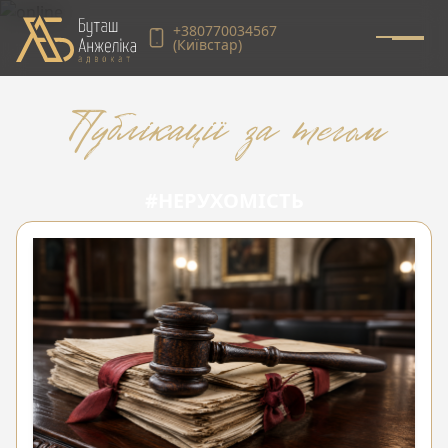
+380770034567
(Київстар)
Публікації за тегом
#НЕРУХОМІСТЬ