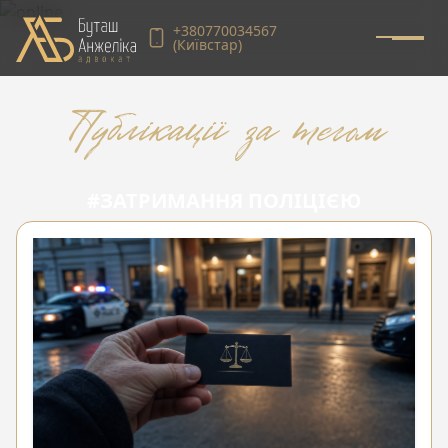
+380770034567
(Київстар)
Публікації за тегом
#ЗАТРИМАННЯ ПОЛІЦІЄЮ